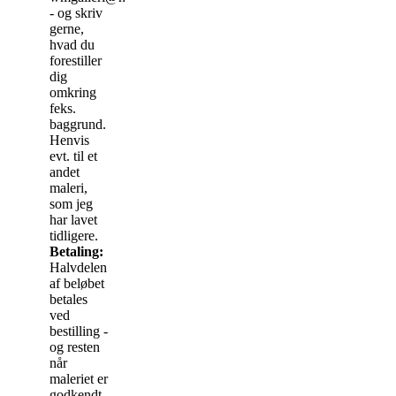
- og skriv
gerne,
hvad du
forestiller
dig
omkring
feks.
baggrund.
Henvis
evt. til et
andet
maleri,
som jeg
har lavet
tidligere.
Betaling:
Halvdelen
af beløbet
betales
ved
bestilling -
og resten
når
maleriet er
godkendt