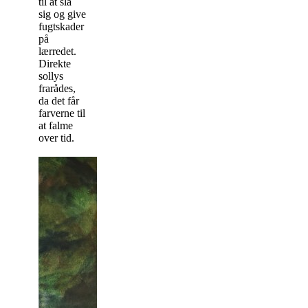
til at slå
sig og give
fugtskader
på
lærredet.
Direkte
sollys
frarådes,
da det får
farverne til
at falme
over tid.