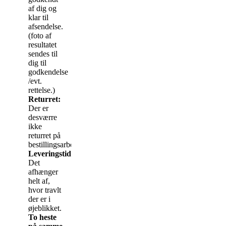
af dig og
klar til
afsendelse.
(foto af
resultatet
sendes til
dig til
godkendelse
/evt.
rettelse.)
Returret:
Der er
desværre
ikke
returret på
bestillingsarbejde.
Leveringstid:
Det
afhænger
helt af,
hvor travlt
der er i
øjeblikket.
To heste