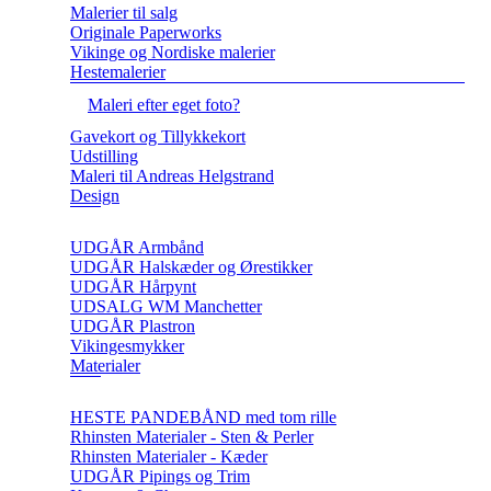
Malerier til salg
Originale Paperworks
Vikinge og Nordiske malerier
Hestemalerier
Maleri efter eget foto?
Gavekort og Tillykkekort
Udstilling
Maleri til Andreas Helgstrand
Design
UDGÅR Armbånd
UDGÅR Halskæder og Ørestikker
UDGÅR Hårpynt
UDSALG WM Manchetter
UDGÅR Plastron
Vikingesmykker
Materialer
HESTE PANDEBÅND med tom rille
Rhinsten Materialer - Sten & Perler
Rhinsten Materialer - Kæder
UDGÅR Pipings og Trim