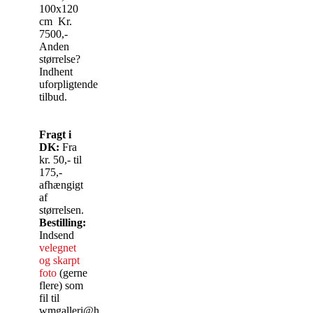
100x120
cm Kr.
7500,-
Anden
størrelse?
Indhent
uforpligtende
tilbud.
Fragt i
DK:
Fra
kr. 50,- til
175,-
afhængigt
af
størrelsen.
Bestilling:
Indsend
velegnet
og skarpt
foto
(gerne
flere) som
fil til
wmgalleri@hotmail.com