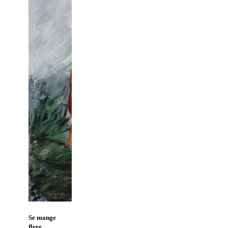
Se mange
flere