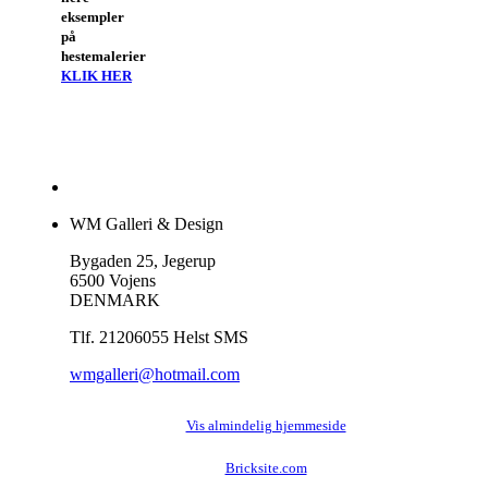
eksempler
på
hestemalerier
KLIK HER
WM Galleri & Design
Bygaden 25, Jegerup
6500 Vojens
DENMARK
Tlf. 21206055 Helst SMS
wmgalleri@hotmail.com
Vis almindelig hjemmeside
Bricksite.com