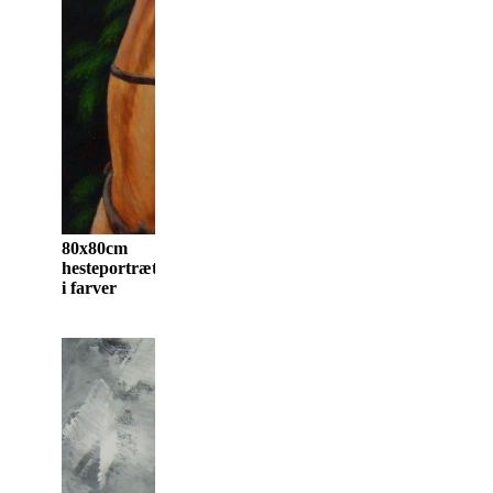
80x80cm
hesteportræt
i farver