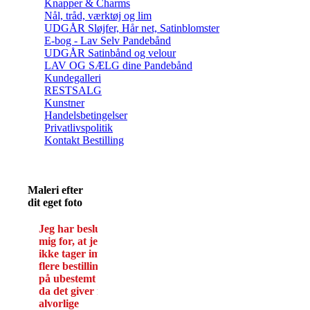
Knapper & Charms
Nål, tråd, værktøj og lim
UDGÅR Sløjfer, Hår net, Satinblomster
E-bog - Lav Selv Pandebånd
UDGÅR Satinbånd og velour
LAV OG SÆLG dine Pandebånd
Kundegalleri
RESTSALG
Kunstner
Handelsbetingelser
Privatlivspolitik
Kontakt Bestilling
Maleri efter
dit eget foto
Jeg har besluttet
mig for, at jeg
ikke tager imod
flere bestillinger
på ubestemt tid -
da det giver mig
alvorlige