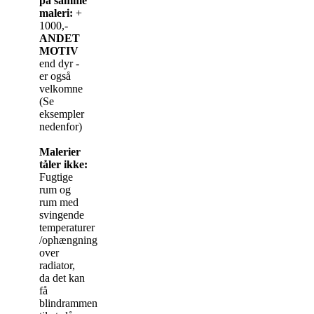
på samme
maleri:
+
1000,-
ANDET
MOTIV
end dyr -
er også
velkomne
(Se
eksempler
nedenfor)
Malerier
tåler ikke:
Fugtige
rum og
rum med
svingende
temperaturer
/ophængning
over
radiator,
da det kan
få
blindrammen