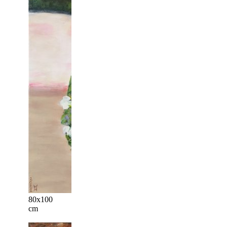
80x100
cm