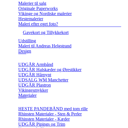
Malerier til salg
Originale Paperworks
Vikinge og Nordiske malerier
Hestemalerier
Maleri efter eget foto?
Gavekort og Tillykkekort
Udstilling
Maleri til Andreas Helgstrand
Design
UDGÅR Armbånd
UDGÅR Halskæder og Ørestikker
UDGÅR Hårpynt
UDSALG WM Manchetter
UDGÅR Plastron
Vikingesmykker
Materialer
HESTE PANDEBÅND med tom rille
Rhinsten Materialer - Sten & Perler
Rhinsten Materialer - Kæder
UDGÅR Pipings og Trim