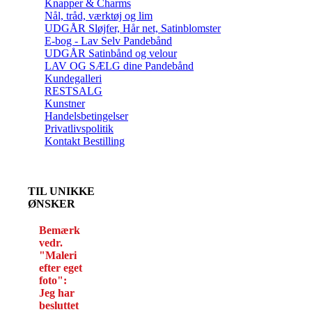
Knapper & Charms
Nål, tråd, værktøj og lim
UDGÅR Sløjfer, Hår net, Satinblomster
E-bog - Lav Selv Pandebånd
UDGÅR Satinbånd og velour
LAV OG SÆLG dine Pandebånd
Kundegalleri
RESTSALG
Kunstner
Handelsbetingelser
Privatlivspolitik
Kontakt Bestilling
TIL UNIKKE
ØNSKER
Bemærk
vedr.
"Maleri
efter eget
foto":
Jeg har
besluttet