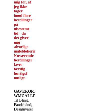
mig for, at
jeg ikke
tager
imod flere
bestillinger
på
ubestemt
tid - da
det giver
mig
alvorlige
maleblokeringer.
Nuværende
bestillinger
laves
færdig
hurtigst
muligt.
GAVEKORT TIL
WMGALLERI.DK
Til Bling,
Pandebånd,
Designvarer