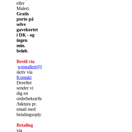
eller
Maleri.
Gratis
porto på
selve
gavekortet
i DK - og
ingen
min.
beløb
.
Bestil via
wmgalleri@hotmail.com
eller
skriv via
Kontakt
Derefter
sender vi
dig en
ordrebekræftelse
/faktura pr.
email med
betalingsoplysninger.
Betaling
via