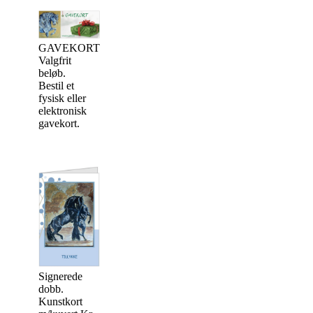
GAVEKORT
Valgfrit
beløb.
Bestil et
Signerede
Signerede
fysisk eller
dobb.
dobb.
elektronisk
Kunstkort
Kunstkort
gavekort.
m/kuvert
m/kuvert
Kr. 20,-
Kr. 20,-
Signerede
dobb.
Kunstkort
Signerede
m/kuvert
dobb.
Kr. 20,-
Kunstkort