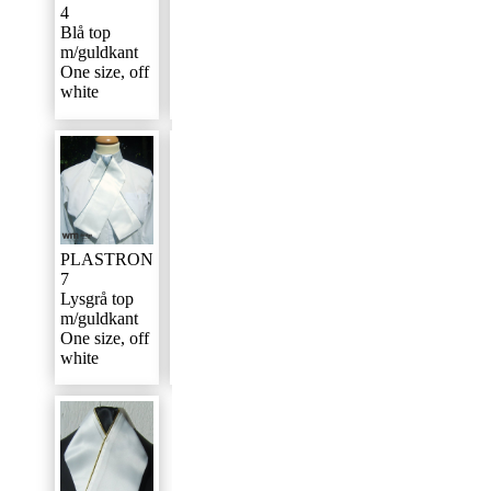
5
4
6
Grøn top
Blå top
Guld top
m/guldkant
m/guldkant
m/guldkant
One size, off
One size, off
One size, off
white
white
white
PLASTRON
PLASTRON
PLASTRON
9
8
7
Mocca top
Lavendel top
Lysgrå top
m/guldkant
m/guldkant
m/guldkant
One size, off
One size, off
One size, off
white
white
white