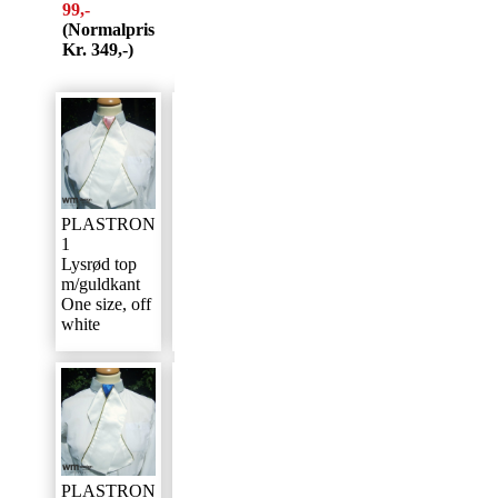
99,-
(Normalpris
Kr. 349,-)
PLASTRON
PLASTRON
PLASTRON
1
2
3
Lysrød top
Udsolgt
Udsolgt
m/guldkant
One size, off
white
PLASTRON
PLASTRON
PLASTRON