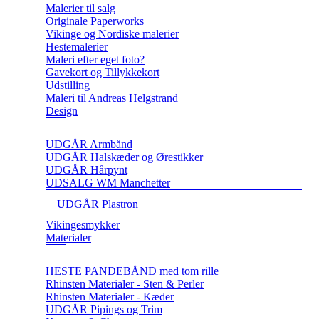
Malerier til salg
Originale Paperworks
Vikinge og Nordiske malerier
Hestemalerier
Maleri efter eget foto?
Gavekort og Tillykkekort
Udstilling
Maleri til Andreas Helgstrand
Design
UDGÅR Armbånd
UDGÅR Halskæder og Ørestikker
UDGÅR Hårpynt
UDSALG WM Manchetter
UDGÅR Plastron
Vikingesmykker
Materialer
HESTE PANDEBÅND med tom rille
Rhinsten Materialer - Sten & Perler
Rhinsten Materialer - Kæder
UDGÅR Pipings og Trim