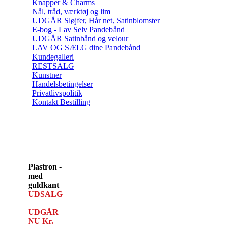
Knapper & Charms
Nål, tråd, værktøj og lim
UDGÅR Sløjfer, Hår net, Satinblomster
E-bog - Lav Selv Pandebånd
UDGÅR Satinbånd og velour
LAV OG SÆLG dine Pandebånd
Kundegalleri
RESTSALG
Kunstner
Handelsbetingelser
Privatlivspolitik
Kontakt Bestilling
Plastron -
med
guldkant
UDSALG
UDGÅR
NU Kr.