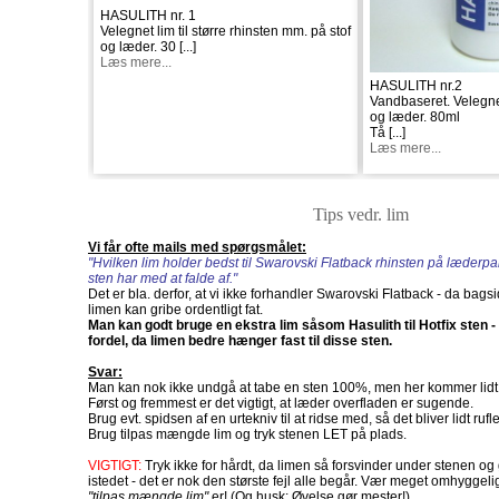
HASULITH nr. 1
Velegnet lim til større rhinsten mm. på stof
og læder. 30
[...]
Læs mere...
HASULITH nr.2
Vandbaseret. Velegnet
og læder. 80ml
Tå
[...]
Læs mere...
Tips vedr. lim
Vi får ofte mails med spørgsmålet:
"Hvilken lim holder bedst til Swarovski Flatback rhinsten på læder
sten har med at falde af."
Det er bla. derfor, at vi ikke forhandler Swarovski Flatback - da bagsid
limen kan gribe ordentligt fat.
Man kan godt bruge en ekstra lim såsom Hasulith til Hotfix sten - 
fordel, da limen bedre hænger fast til disse sten.
Svar:
Man kan nok ikke undgå at tabe en sten 100%, men her kommer lidt 
Først og fremmest er det vigtigt, at læder overfladen er sugende.
Brug evt. spidsen af en urtekniv til at ridse med, så det bliver lidt rufle
Brug tilpas mængde lim og tryk stenen LET på plads.
VIGTIGT:
Tryk ikke for hårdt, da limen så forsvinder under stenen og 
istedet - det er nok den største fejl alle begår. Vær meget omhyggel
"tilpas mængde lim"
er! (Og husk: Øvelse gør mester!)