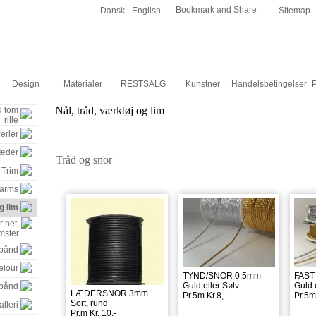
Dansk
English
Sitemap
Design
Materialer
RESTSALG
Kunstner
Handelsbetingelser
P
Nål, tråd, værktøj og lim
 tom
rille
erler
Kæder
Tråd og snor
 Trim
arms
g lim
 net,
mster
ebånd
elour
TYND/SNOR 0,5mm
FAST
Guld eller Sølv
Guld 
bånd
LÆDERSNOR 3mm
Pr.5m Kr.8,-
Pr.5m
Sort, rund
lleri
Pr.m Kr. 10,-