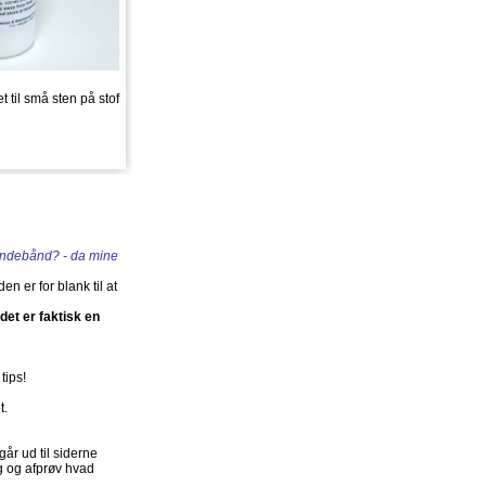
 til små sten på stof
pandebånd? - da mine
en er for blank til at
det er faktisk en
tips!
t.
går ud til siderne
ig og afprøv hvad