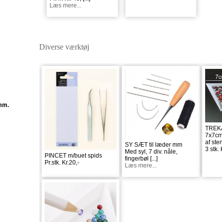
Læs mere...
Diverse værktøj
mm.
TREK
7x7cm
af ste
SY SÆT til læder mm
3 stk. 
Med syl, 7 div. nåle,
PINCET m/buet spids
fingerbøl
[...]
Pr.stk. Kr.20,-
Læs mere...