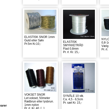
ELASTISK SNOR 1mm
NYL
Guld eller Sølv
ELASTISK
0,8-
Pr.5m Kr.10,-
SMYKKETRÅD
Vælg 
Flad 0,8mm
Pr. rl.
Pr. rl. Kr. 15,-
VOKSET SNOR
SYNÅLE 10 stk.
Let vokset, 50meter
Ca. 4,5 - 6,5cm
Rødbrun eller lysbrun.
Pr. sæt Kr. 15,-
1mm nylon
varer
Pr. rl. Kr. 40,
[...]